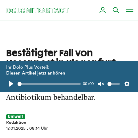
Bestätigter Fall von
Hasenpest in Klagenfurt
Ihr Dolo Plus Vorteil:
Diesen Artikel jetzt anhören
Die Krankheit ist auch für Menschen
00:00
hochansteckend, aber mit
Play
Unmute
Setti
Antibiotikum behandelbar.
Umwelt
Redaktion
17.01.2025
, 08:14 Uhr