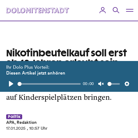
Nikotinbeutelkauf soll erst
ab 18 Jahren erlaubt sein
Ihr Dolo Plus Vorteil:
Diesen Artikel jetzt anhören
Neues Tabak- und Nikotinsucht-
00:00
Gesetz könnte auch ein Rauchverbot
Play
Unmute
Setti
auf Kinderspielplätzen bringen.
Politik
APA, Redaktion
17.01.2025
, 10:57 Uhr