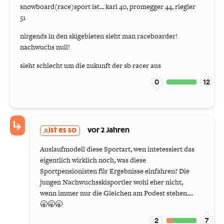
snowboard(race)sport ist... karl 40, promegger 44, riegler
51
nirgends in den skigebieten sieht man raceboarder!
nachwuchs null!
sieht schlecht um die zukunft der sb racer aus
0
12
Ist es so
vor 2 Jahren
Auslaufmodell diese Sportart, wen intetessiert das
eigentlich wirklich noch, was diese
Sportpensionisten für Ergebnisse einfahren? Die
jungen Nachwuchsskisportler wohl eher nicht,
wenn immer nur die Gleichen am Podest stehen....
🥱🥱🥱
2
7