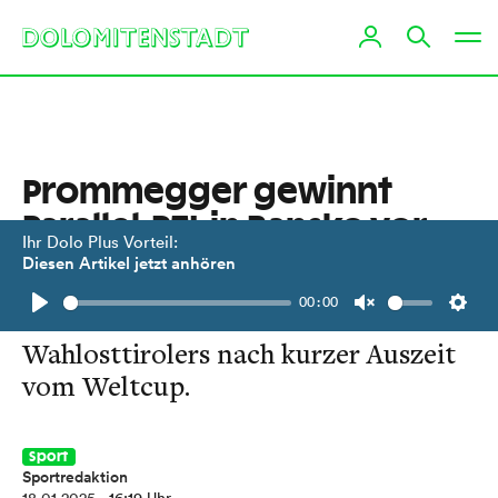
Prommegger gewinnt
Parallel-RTL in Bansko vor
Ihr Dolo Plus Vorteil:
Karl
Diesen Artikel jetzt anhören
00:00
Eindrucksvolle Rückkehr des
Play
Unmute
Setti
Wahlosttirolers nach kurzer Auszeit
vom Weltcup.
Sport
Sportredaktion