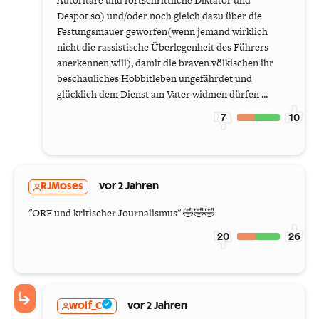
Autoritäre und fortschrittliche Diktator und
Despot so) und/oder noch gleich dazu über die
Festungsmauer geworfen(wenn jemand wirklich
nicht die rassistische Überlegenheit des Führers
anerkennen will), damit die braven völkischen ihr
beschauliches Hobbitleben ungefährdet und
glücklich dem Dienst am Vater widmen dürfen ...
7
10
RJMoses
vor 2 Jahren
"ORF und kritischer Journalismus" 🤣🤣🤣
20
26
wolf_C
vor 2 Jahren