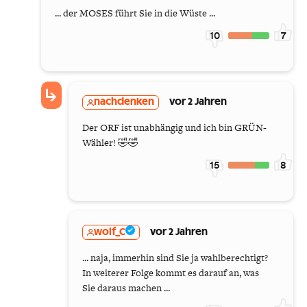
... der MOSES führt Sie in die Wüste ...
10
7
nachdenken
vor 2 Jahren
Der ORF ist unabhängig und ich bin GRÜN-
Wähler! 🤣🤣
15
8
wolf_C
vor 2 Jahren
... naja, immerhin sind Sie ja wahlberechtigt?
In weiterer Folge kommt es darauf an, was
Sie daraus machen ...