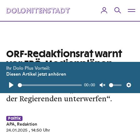
ORF-Redaktionsrat warnt
vor FPÖ-Medienplänen
Ihr Dolo Plus Vorteil:
Diesen Artikel jetzt anhören
Finanzierung aus dem Bundesbudget
00:00
würde den Sender „dem Gutdünken
Play
Unmute
Setti
der Regierenden unterwerfen“.
Politik
APA, Redaktion
24.01.2025
, 14:50 Uhr