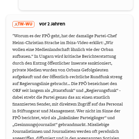
TW-WU
vor 2 Jahren
"Worum es der FPÖ geht, hat der damalige Partei-Chef
Heinz-Christian Strache im Ibiza-Video erklärt: „Wir
wollen eine Medienlandschaft ähnlich wie der Orban
aufbauen.“ In Ungarn wird kritische Berichterstattung
durch den Entzug öffentlicher Inserate sanktioniert,
private Medien wurden von Orbans Gefolgsleuten
aufgekauft und der öffentlich-rechtliche Rundfunk streng
auf Regierungslinie gebracht... Die FPÖ bezeichnet den
ORF seit langem als „Staatsfunk“ und „Regierungsfunk“ -
dabei strebt die Partei genau das an: einen staatlich
finanzierten Sender, mit direktem Zugriff auf das Personal
in Stiftungsrat und Management. Wer nicht im Sinne der
FPÖ berichtet, wird als „linkslinker Parteigänger“ und
„Gesinnungsjournalist“ gebrandmarkt. Missliebige
Journalistinnen und Journalisten werden oft persönlich
angegriffen, diffamiert und in den sogenannten Sozialen