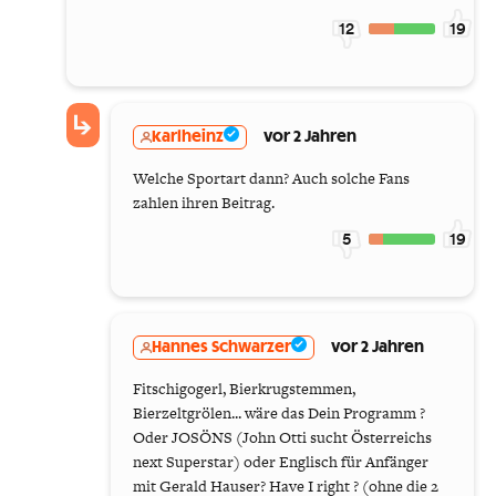
12
19
karlheinz
vor 2 Jahren
Welche Sportart dann? Auch solche Fans
zahlen ihren Beitrag.
5
19
Hannes Schwarzer
vor 2 Jahren
Fitschigogerl, Bierkrugstemmen,
Bierzeltgrölen... wäre das Dein Programm ?
Oder JOSÖNS (John Otti sucht Österreichs
next Superstar) oder Englisch für Anfänger
mit Gerald Hauser? Have I right ? (ohne die 2