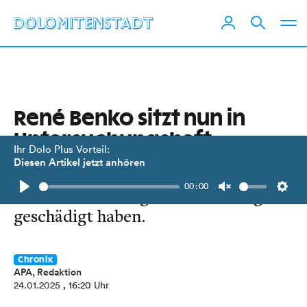
René Benko sitzt nun in
Untersuchungshaft
Ihr Dolo Plus Vorteil:
Diesen Artikel jetzt anhören
Der Kopf des Signa-Imperiums soll
00:00
Investoren betrogen und Gläubiger
Play
Unmute
Setti
geschädigt haben.
Chronik
APA, Redaktion
24.01.2025
, 16:20 Uhr