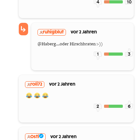
4
10
ruhigblut
vor 2 Jahren
@Haberg....oder Hirschbraten :-))
1
3
roli72
vor 2 Jahren
2
6
Osti
vor 2 Jahren