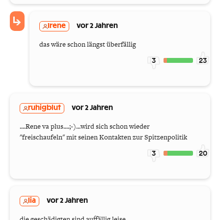
Irene
vor 2 Jahren
das wäre schon längst überfällig
3
23
ruhigblut
vor 2 Jahren
....Rene va plus....;-)...wird sich schon wieder
"freischaufeln" mit seinen Kontakten zur Spitzenpolitik
3
20
lia
vor 2 Jahren
die geschädigten sind auffällig leise.