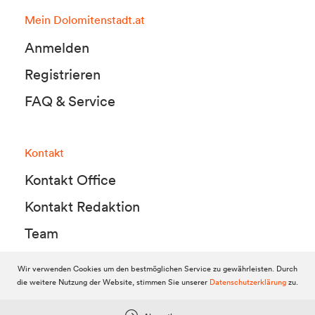
Mein Dolomitenstadt.at
Anmelden
Registrieren
FAQ & Service
Kontakt
Kontakt Office
Kontakt Redaktion
Team
Wir verwenden Cookies um den bestmöglichen Service zu gewährleisten. Durch
die weitere Nutzung der Website, stimmen Sie unserer
Datenschutzerklärung
zu.
© 2010-2026 Dolomitenstadt.at
Dolomitenstadt Media KG, Dolomitenstraße 1 / 7. Stock, 9900 Lienz,
Tel.:
04852 700500