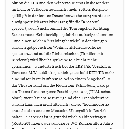
Aktion die LBB und den Wintertourismus insbesondere
im Lienzer Talboden auch nicht mehr retten. Beispiele
gefällig?: in der letzten Dezemberwoche 2024 wurde der
einzig sportlich attraktive Hang für die "Kroaten"
gesperrt, sodaß nicht einmal die Tourengeher Richtung
Steinermandl/Schoberköpfl gefahrlos aufsteigen konnten
- und einen solchen "Trainingsbetrieb" in der einzigen
wirklich gut gebuchten Weihnachtsferienwoche zu
gestatten... und auf die Einheimischen (Familien mit
Kindern!) wird überhaupt keine Rücksicht mehr
genommen - wunderts Euch bei der LBB (AR-Vors.F.T. u.
Vorstand M.T.) zukünftig ja nicht, dass bald KEINER mehr
eine Saisonkarte kaufen wird bei so einem "Angebot" !!!!
das Theater rund um die Hochstein-Schließung wäre ja
ein Thema für eine ganze Faschingszeitung ("H.M. schau
oba!"), wenn's nicht so traurig und eine Frechheit wäre:
warum kann man nicht alternativ die so "hochmoderne"
erste Sektion und den Moosalm-Übungslift in Betrieb
halten...??? aber es ist ja grundsätzlich zu hinterfragen
(Kosten/Nutzen): was soll dieses WC-Rennen alle 2 Jahre