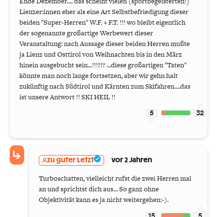
Ende Dezember.... das scheint vielen (sportbegeisterten!)
Lienzer:innen eher als eine Art Selbstbefriedigung dieser
beiden "Super-Herren" W.F. + F.T. !!! wo bleibt eigentlich
der sogenannte großartige Werbewert dieser
Veranstaltung: nach Aussage dieser beiden Herren mußte
ja Lienz und Osttirol von Weihnachten bis in den März
hinein ausgebucht sein...!!!??? ...diese großartigen "Taten"
könnte man noch lange fortsetzen, aber wir gehn halt
zukünftig nach Südtirol und Kärnten zum Skifahren....das
ist unsere Antwort !! SKI HEIL !!
5
32
zu guter Letzt
vor 2 Jahren
Turboschatten, vielleicht rufst die zwei Herren mal
an und sprichtst dich aus... So ganz ohne
Objektivität kann es ja nicht weitergehen:-).
15
5