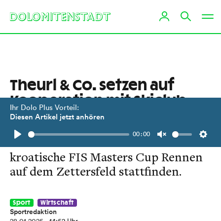
Theurl & Co. setzen auf
Koope­ration mit Skiclub
Ihr Dolo Plus Vorteil:
Zagreb
Diesen Artikel jetzt anhören
00:00
Auch im nächsten Jahr sollen
Play
Unmute
Setti
kroatische FIS Masters Cup Rennen
auf dem Zettersfeld stattfinden.
Sport
Wirtschaft
Sportredaktion