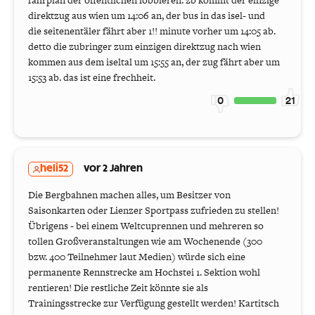
fahrplan der öffentlichen lobbieren. zb kommt der einzige
direktzug aus wien um 14:06 an, der bus in das isel- und
die seitenentäler fährt aber 1!! minute vorher um 14:05 ab.
detto die zubringer zum einzigen direktzug nach wien
kommen aus dem iseltal um 15:55 an, der zug fährt aber um
15:53 ab. das ist eine frechheit.
0
21
heli52
vor 2 Jahren
Die Bergbahnen machen alles, um Besitzer von
Saisonkarten oder Lienzer Sportpass zufrieden zu stellen!
Übrigens - bei einem Weltcuprennen und mehreren so
tollen Großveranstaltungen wie am Wochenende (300
bzw. 400 Teilnehmer laut Medien) würde sich eine
permanente Rennstrecke am Hochstei 1. Sektion wohl
rentieren! Die restliche Zeit könnte sie als
Trainingsstrecke zur Verfügung gestellt werden! Kartitsch