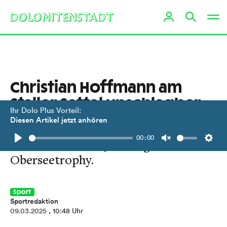
Christian Hoffmann am
Staller Sattel unschlagbar
Ihr Dolo Plus Vorteil:
Diesen Artikel jetzt anhören
Der Oberösterreicher gewann bei
00:00
Kaiserwetter die 9. Auflage der
Play
Unmute
Setti
Oberseetrophy.
Sport
Sportredaktion
09.03.2025
, 10:48 Uhr