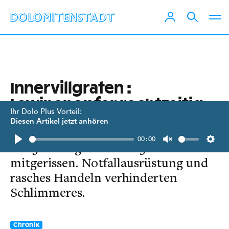
Innervillgraten :
Lawinenopfer rechtzeitig
Ihr Dolo Plus Vorteil:
ausgegraben
Diesen Artikel jetzt anhören
00:00
Ein 36-Jähriger wurde 250 Meter
Play
Unmute
Setti
mitge­rissen. Notfallausrüstung und
rasches Handeln verhinderten
Schlimmeres.
Chronik