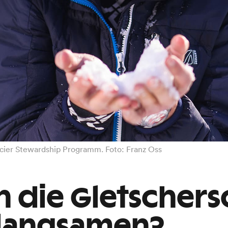
lacier Stewardship Programm. Foto: Franz Oss
 die Gletscher­
rlangsamen?