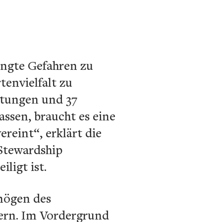
ingte Gefahren zu
tenvielfalt zu
htungen und 37
ssen, braucht es eine
ereint“, erklärt die
 Stewardship
ligt ist.
rmögen des
ern. Im Vordergrund