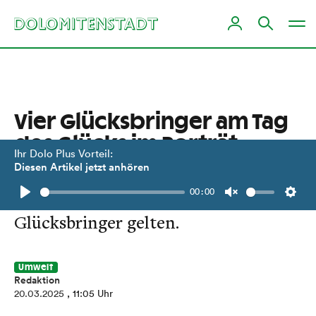
Vier Glücksbringer am Tag
des Glücks im Porträt
Ihr Dolo Plus Vorteil:
Diesen Artikel jetzt anhören
Warum Klee, Fliegenpilz,
00:00
Marienkäfer und das Schwein als
Play
Unmute
Setti
Glücksbringer gelten.
Umwelt
Redaktion
20.03.2025
, 11:05 Uhr