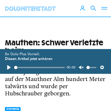
Mauthen: Schwer Verletzte
beim
Ihr Dolo Plus Vorteil:
Schneeschuhwandern
Diesen Artikel jetzt anhören
00:00
Die 22-jährige Deutsche schlitterte
Play
Unmute
Setti
auf der Mauthner Alm hundert Meter
talwärts und wurde per
Hubschrauber geborgen.
Chronik