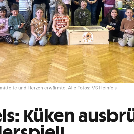
rmittelte und Herzen erwärmte. Alle Fotos: VS Heinfels
ls: Küken ausbrü
erspiel!