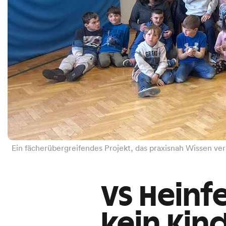
Ein fächerübergreifendes Projekt, das praxisnah Wissen ve
VS Heinfe
kein Kind