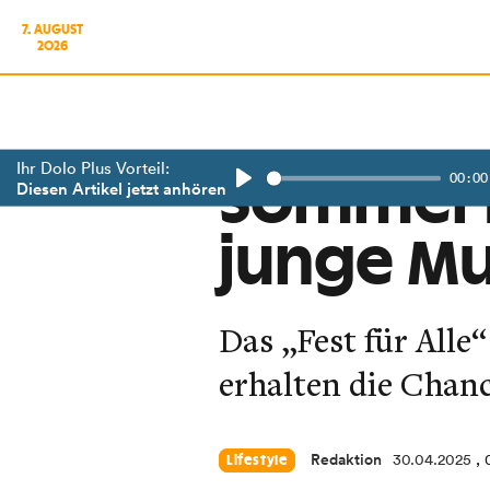
7. AUGUST
2026
Ihr Dolo Plus Vorteil:
00:00
Sommerfe
Diesen Artikel jetzt anhören
Play
junge Mu
Das „Fest für Alle
erhalten die Chanc
Redaktion
30.04.2025
,
Lifestyle