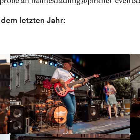
probe an hannes.ladinig@pirkner-events.
 dem letzten Jahr: