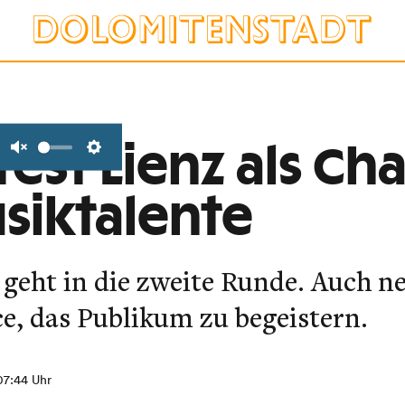
st Lienz als Cha
Unmute
Settings
siktalente
“ geht in die zweite Runde. Auch n
e, das Publikum zu begeistern.
 07:44 Uhr