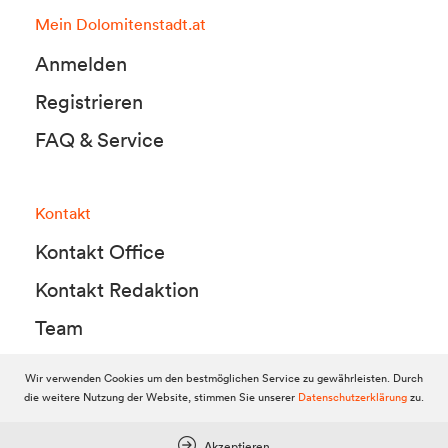
Mein Dolomitenstadt.at
Anmelden
Registrieren
FAQ & Service
Kontakt
Kontakt Office
Kontakt Redaktion
Team
Wir verwenden Cookies um den bestmöglichen Service zu gewährleisten. Durch
die weitere Nutzung der Website, stimmen Sie unserer
Datenschutzerklärung
zu.
© 2010-2026 Dolomitenstadt.at
Dolomitenstadt Media KG, Dolomitenstraße 1 / 7. Stock, 9900 Lienz,
Tel.:
04852 700500
Akzeptieren