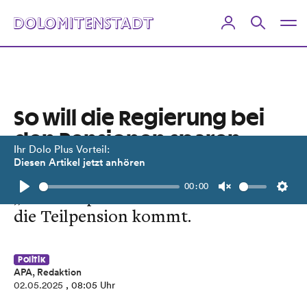
So will die Regierung bei
den Pensionen sparen
Ihr Dolo Plus Vorteil:
Diesen Artikel jetzt anhören
Das Antrittsalter für die
00:00
„Korridorpension“ wird erhöht und
Play
Unmute
Setti
die Teilpension kommt.
Politik
APA, Redaktion
02.05.2025
, 08:05 Uhr