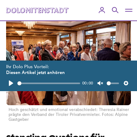
Ihr Dolo Plus Vorteil:
Diesen Artikel jetzt anhören
00:00
Play
Unmute
Setti
Hoch geschätzt und emotional verabschiedet: Theresia Rainer
prägte den Verband der Tiroler Privatvermieter. Fotos: Alpine
Gastgeber