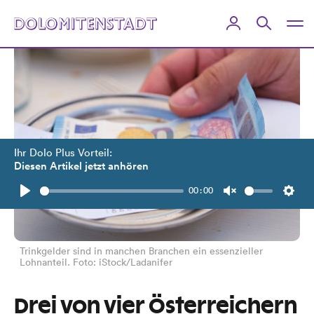
Ihr Dolo Plus Vorteil:
Diesen Artikel jetzt anhören
00:00
Play
Unmute
Setti
Trinkgelder sind in manchen Branchen ein essenzieller
Lohnanteil. Foto: iStock/Ladanifer
Drei von vier Österreichern