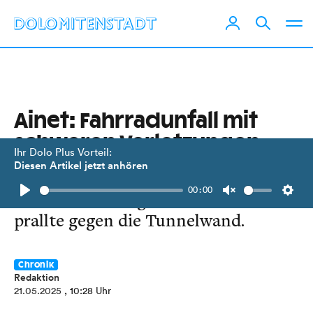
Ainet: Fahrradunfall mit
schweren Verletzungen
Ihr Dolo Plus Vorteil:
Diesen Artikel jetzt anhören
Ein 61-Jähriger verlor in der Aineter
00:00
Radunterführung die Kontrolle und
Play
Unmute
Setti
prallte gegen die Tunnelwand.
Chronik
Redaktion
21.05.2025
, 10:28 Uhr