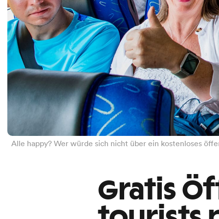
Alle happy? Wer würde sich nicht über ein kostenloses öff
Gratis Öf
tourists 