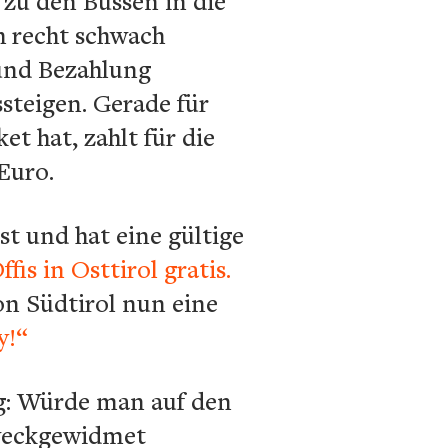
 zu den Bussen in die
h recht schwach
und Bezahlung
ssteigen. Gerade für
t hat, zahlt für die
Euro.
st und hat eine gültige
ffis in Osttirol gratis.
on Südtirol nun eine
y!“
ng: Würde man auf den
zweckgewidmet