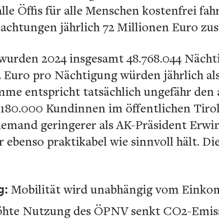
lle Öffis für alle Menschen kostenfrei fa
nachtungen jährlich 72 Millionen Euro z
 wurden 2024 insgesamt 48.768.044 Nächt
 Euro pro Nächtigung würden jährlich als
mme entspricht tatsächlich ungefähr den 
n 180.000 Kundinnen im öffentlichen Tiro
iemand geringerer als AK-Präsident Erwin
r ebenso praktikabel wie sinnvoll hält. D
g:
Mobilität wird unabhängig vom Eink
öhte Nutzung des ÖPNV senkt CO2-Emis