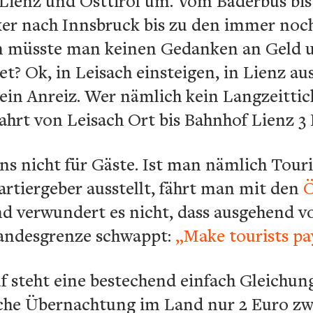
 Lienz und Osttirol um. Vom Bäderbus bis
er nach Innsbruck bis zu den immer noc
n müsste man keinen Gedanken an Geld 
t? Ok, in Leisach einsteigen, in Lienz au
ein Anreiz. Wer nämlich kein Langzeitticke
ahrt von Leisach Ort bis Bahnhof Lienz 3 
ens nicht für Gäste. Ist man nämlich Touri
artiergeber ausstellt, fährt man mit den
Ö
d verwundert es nicht, dass ausgehend v
Landesgrenze schwappt:
„Make tourists pa
f steht eine bestechend einfach Gleichu
tische Übernachtung im Land nur 2 Euro 