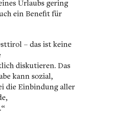
eines Urlaubs gering
ch ein Benefit für
ttirol – das ist keine
e
lich diskutieren. Das
abe kann sozial,
i die Einbindung aller
de,
.“