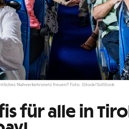
entliches Nahverkehrsnetz freuen? Foto: iStock/SolStock
fis für alle in Ti
pay!