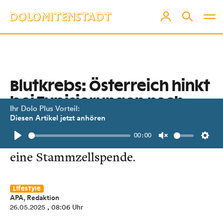
Blutkrebs: Österreich hinkt
bei Typisierungen nach
Ihr Dolo Plus Vorteil:
Diesen Artikel jetzt anhören
Jedes Jahr warten rund 300 an
00:00
Blutkrebs erkrankte Menschen auf
Play
Unmute
Setti
eine Stammzellspende.
Lifestyle
APA, Redaktion
26.05.2025
, 08:06 Uhr