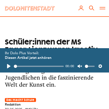
Schüler:innen der MS
Egger-Lienz waren kreativ
Ihr Dolo Plus Vorteil:
in Graz
Diesen Artikel jetzt anhören
00:00
Fünf Tage lang tauchten die
Play
Unmute
Setti
Jugendlichen in die faszinierende
Welt der Kunst ein.
Das macht Schule
Redaktion