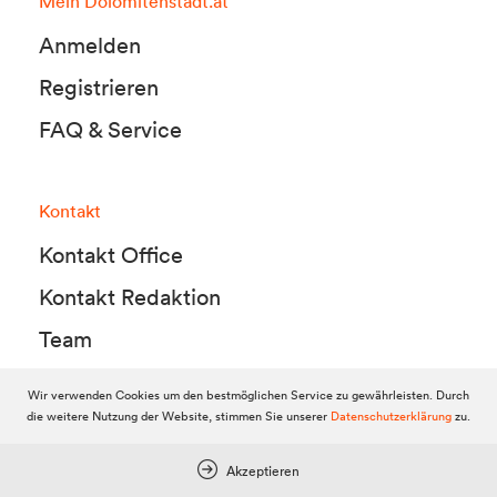
Mein Dolomitenstadt.at
Anmelden
Registrieren
FAQ & Service
Kontakt
Kontakt Office
Kontakt Redaktion
Team
Wir verwenden Cookies um den bestmöglichen Service zu gewährleisten. Durch
die weitere Nutzung der Website, stimmen Sie unserer
Datenschutzerklärung
zu.
© 2010-2026 Dolomitenstadt.at
Dolomitenstadt Media KG, Dolomitenstraße 1 / 7. Stock, 9900 Lienz,
Tel.:
04852 700500
Akzeptieren