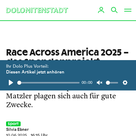
Race Across America 2025 –
das Spendenprojekt
Ihr Dolo Plus Vorteil:
Diesen Artikel jetzt anhören
Das RAAM ist viel mehr als nur ein
00:00
Radrennen. Ultrasportler wie Kurt
Play
Unmute
Setti
Matzler plagen sich auch für gute
Zwecke.
Sport
Silvia Ebner
10.06.2025
, 16:15 Uhr