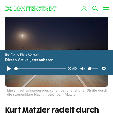
Ihr Dolo Plus Vorteil:
Diesen Artikel jetzt anhören
00:00
Play
Unmute
Setti
Einsam auf schnurgerader, scheinbar unendlicher Straße durch
die sternenklare Nacht. Foto: Team Matzler
Kurt Matzler radelt durch