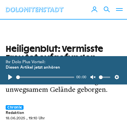
Heiligenblut: Vermisste
Frau tot aufgefunden
Ihr Dolo Plus Vorteil:
Diesen Artikel jetzt anhören
Die 81-Jährige wurde seit 13. Juni
00:00
vermisst und heute Vormittag aus
Play
Unmute
Setti
unwegsamem Gelände geborgen.
Chronik
Redaktion
18.06.2025
, 19:10 Uhr