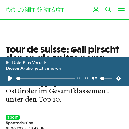
Tour de Suisse: Gall pirscht
sich an die Spitze heran
Ihr Dolo Plus Vorteil:
Diesen Artikel jetzt anhören
Mit einem sechsten Platz in der
00:00
vierten Etappe platziert sich der
Play
Unmute
Setti
Osttiroler im Gesamtklassement
unter den Top 10.
Sport
Sportredaktion
18.06.2025
, 18:42 Uhr