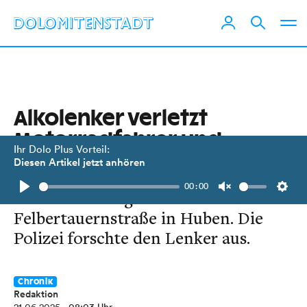
Alkolenker verletzt
Motorrad­fahrer und
Ihr Dolo Plus Vorteil:
begeht Fahrerflucht
Diesen Artikel jetzt anhören
00:00
Der Unfall ereignete sich auf der
Play
Unmute
Setti
Felbertauernstraße in Huben. Die
Polizei forschte den Lenker aus.
Chronik
Redaktion