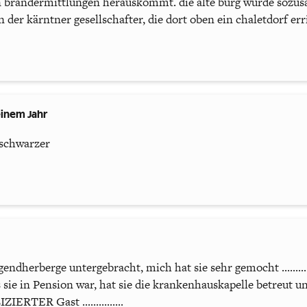
n brandermittlungen herauskommt. die alte burg wurde sozu
 der kärntner gesellschafter, die dort oben ein chaletdorf er
einem Jahr
 schwarzer
gendherberge untergebracht, mich hat sie sehr gemocht ........
 sie in Pension war, hat sie die krankenhauskapelle betreut u
RTER Gast ...............