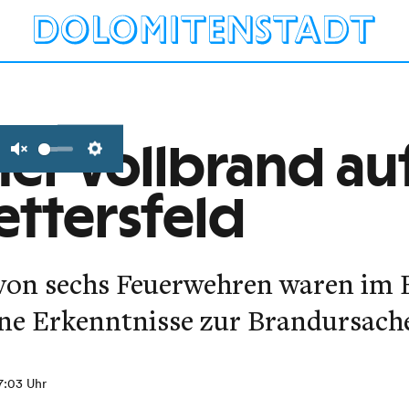
her Vollbrand a
Unmute
Settings
ettersfeld
 von sechs Feuerwehren waren im E
ine Erkenntnisse zur Brandursach
7:03 Uhr