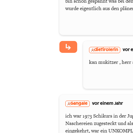
bin schon gespannt was bei de
wurde eigentlich aus den plänen
dieTirolerin
vor 
kan mukitzer , herr
Gangale
vor einem Jahr
ich war 1973 Schikurs in der Ju
Naschereien zugesteckt und als
eingekehrt, war ein UNKOMPLIZIE