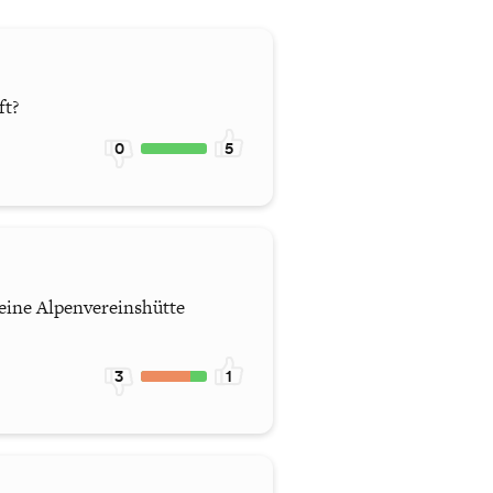
ft?
0
5
 eine Alpenvereinshütte
3
1