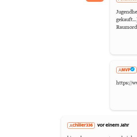
Jugendhei
gekauft..
Raumord
MVP
https://w
chiller336
vor einem Jahr