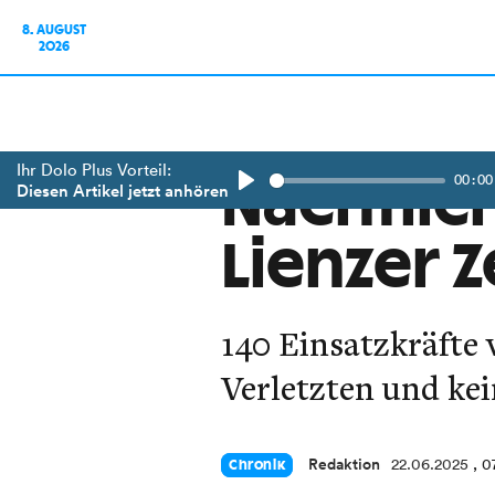
8. AUGUST
2026
Ihr Dolo Plus Vorteil:
00:00
Nächtlic
Diesen Artikel jetzt anhören
Play
Lienzer Z
140 Einsatzkräfte
Verletzten und ke
Redaktion
22.06.2025
, 0
Chronik