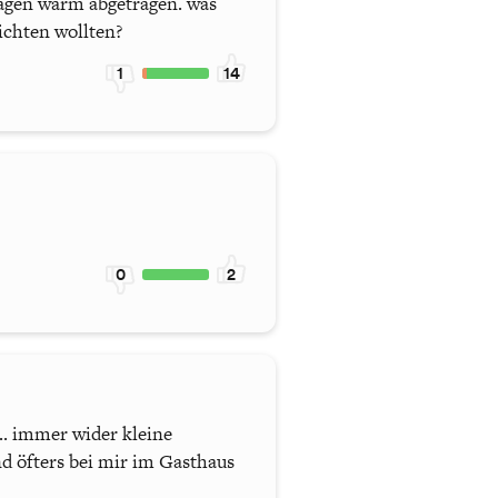
sagen warm abgetragen. was
richten wollten?
1
14
0
2
... immer wider kleine
nd öfters bei mir im Gasthaus