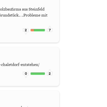
olzbaufirma aus Steinfeld
Grundstück.. ..Probleme mit
2
7
n-chaletdorf-entstehen/
0
2