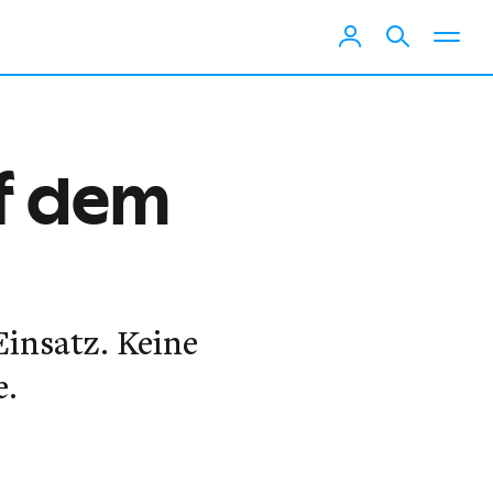
uf dem
insatz. Keine
e.