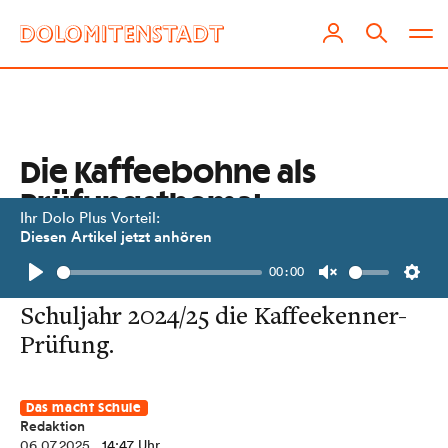
Die Kaffeebohne als
Prüfungsthema!
Ihr Dolo Plus Vorteil:
Diesen Artikel jetzt anhören
12 HLW-Schülerinnen der ersten und
00:00
zweiten Klasse absolvierten im
Play
Unmute
Setti
Schuljahr 2024/25 die Kaffeekenner-
Prüfung.
Das macht Schule
Redaktion
06.07.2025
, 14:47 Uhr