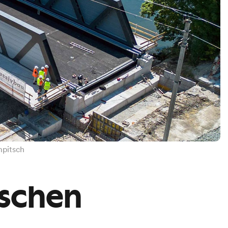
mpitsch
ischen