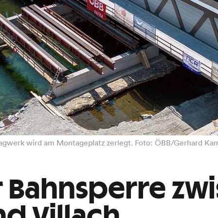
 Tragwerk wird am Montageplatz zerlegt. Foto: ÖBB/Gerhard Ka
 Bahnsperre zw
nd Villach