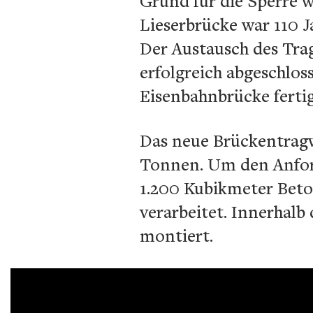
Grund für die Sperre w
Lieserbrücke war 110 J
Der Austausch des Tra
erfolgreich abgeschlos
Eisenbahnbrücke fertig
Das neue Brückentragw
Tonnen. Um den Anfor
1.200 Kubikmeter Bet
verarbeitet. Innerhal
montiert.