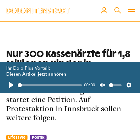
Nur 300 Kassenärzte für 1,8
Millionen Kinder in
Ihr Dolo Plus Vorteil:
Österreich
Diesen Artikel jetzt anhören
00:00
SOS-Kinderdorf schlägt Alarm und
Play
Unmute
Setti
startet eine Petition. Auf
Protestaktion in Innsbruck sollen
weitere folgen.
Lifestyle
Politik