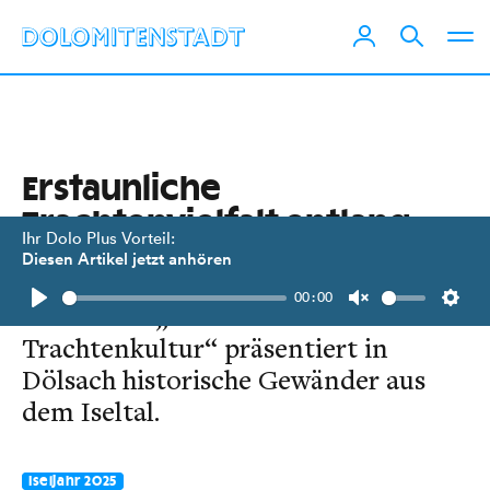
Erstaunliche
Trachtenvielfalt entlang
Ihr Dolo Plus Vorteil:
der Isel
Diesen Artikel jetzt anhören
00:00
Der Verein „Handwerkskunst und
Play
Unmute
Setti
Trachtenkultur“ präsentiert in
Dölsach historische Gewänder aus
dem Iseltal.
Iseljahr 2025