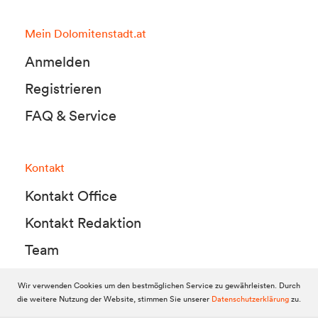
Mein Dolomitenstadt.at
Anmelden
Registrieren
FAQ & Service
Kontakt
Kontakt Office
Kontakt Redaktion
Team
Wir verwenden Cookies um den bestmöglichen Service zu gewährleisten. Durch
die weitere Nutzung der Website, stimmen Sie unserer
Datenschutzerklärung
zu.
© 2010-2026 Dolomitenstadt.at
Dolomitenstadt Media KG, Dolomitenstraße 1 / 7. Stock, 9900 Lienz,