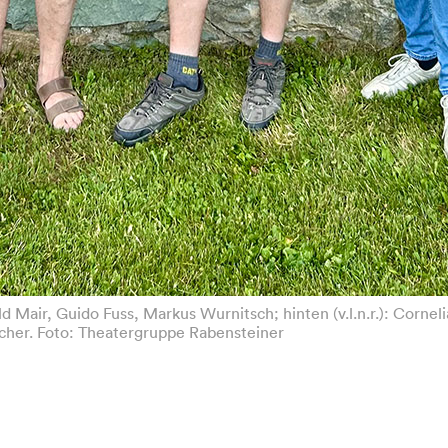
ald Mair, Guido Fuss, Markus Wurnitsch; hinten (v.l.n.r.): Cornel
cher. Foto: Theatergruppe Rabensteiner