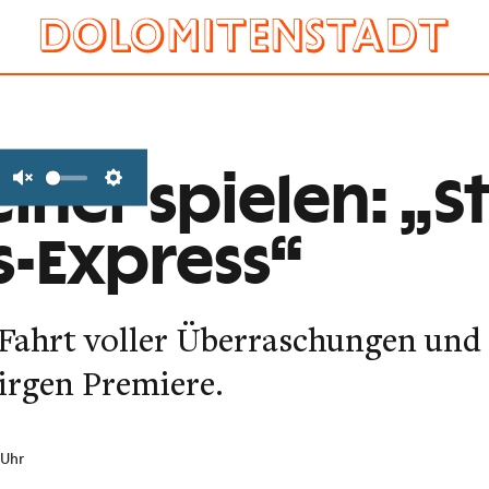
iner spielen: „St
Unmute
Settings
-Express“
Fahrt voller Überraschungen und 
irgen Premiere.
 Uhr