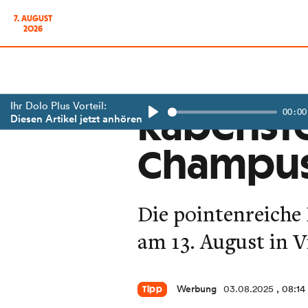
7. AUGUST
2026
Ihr Dolo Plus Vorteil:
00:00
Rabenste
Diesen Artikel jetzt anhören
Play
Champus
Die pointenreiche 
am 13. August in V
Werbung
03.08.2025
, 08:14
Tipp