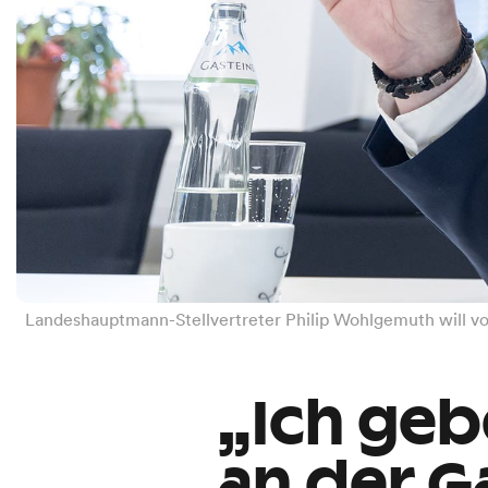
Landeshauptmann-Stellvertreter Philip Wohlgemuth will vo
„Ich geb
an der 