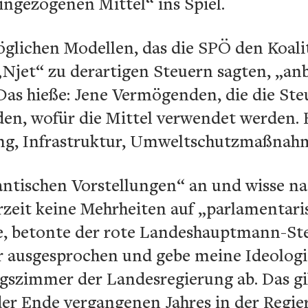
gezogenen Mittel“ ins Spiel.
öglichen Modellen, das die SPÖ den Koal
„Njet“ zu derartigen Steuern sagten, „an
Das hieße: Jene Vermögenden, die die Steu
iden, wofür die Mittel verwendet werden. H
ung, Infrastruktur, Umweltschutzmaßnah
tischen Vorstellungen“ an und wisse natü
eit keine Mehrheiten auf „parlamentari
, betonte der rote Landeshauptmann-Stell
 ausgesprochen und gebe meine Ideologie
szimmer der Landesregierung ab. Das gilt
r Ende vergangenen Jahres in der Regie