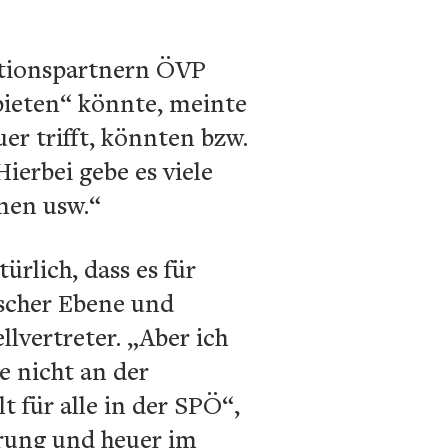
itionspartnern ÖVP
bieten“ könnte, meinte
er trifft, könnten bzw.
ierbei gebe es viele
men usw.“
rlich, dass es für
scher Ebene und
vertreter. „Aber ich
 nicht an der
 für alle in der SPÖ“,
rung und heuer im