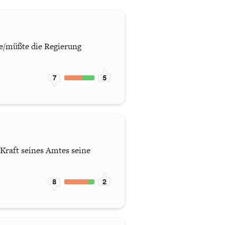
e/müßte die Regierung
7
5
 Kraft seines Amtes seine
8
2