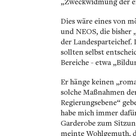
„Zweckwidmung der ein
Dies wäre eines von m
und NEOS, die bisher 
der Landesparteichef. 
sollten selbst entsche
Bereiche - etwa „Bild
Er hänge keinen „roman
solche Maßnahmen derz
Regierungsebene“ gebe
habe mich immer dafür
Garderobe zum Sitzung
meinte Wohlgemuth, de