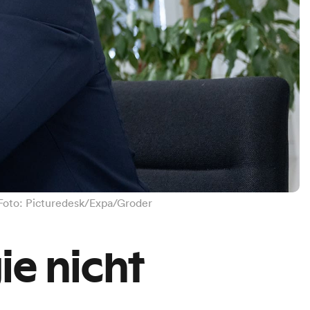
 Foto: Picturedesk/Expa/Groder
ie nicht