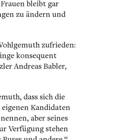
 Frauen bleibt gar
ungen zu ändern und
 Wohlgemuth zufrieden:
 Dinge konsequent
ler Andreas Babler,
muth, dass sich die
m eigenen Kandidaten
 nennen, aber seines
zur Verfügung stehen
s Bures und andere.“