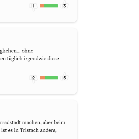
1
3
glichen... ohne
en täglich irgendwie diese
2
5
hrradstadt machen, aber beim
st es in Tristach anders,