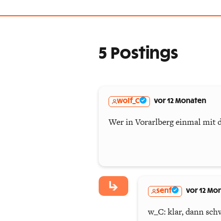
5 Postings
wolf_C
vor 12 Monaten
Wer in Vorarlberg einmal mit 
senf
vor 12 Mo
w_C: klar, dann schw