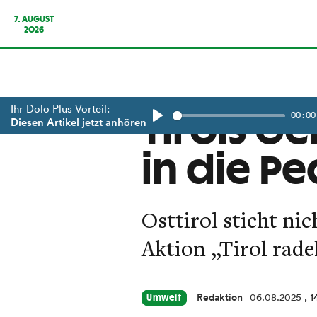
7. AUGUST
2026
Ihr Dolo Plus Vorteil:
00:00
Tirols G
Diesen Artikel jetzt anhören
Play
in die Pe
Osttirol sticht ni
Aktion „Tirol rade
Redaktion
06.08.2025
, 1
Umwelt