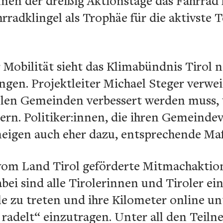
nen der dreißig Aktionstage das Fahrrad 
hrradklingel als Trophäe für die aktivste
 Mobilität sieht das Klimabündnis Tirol n
gen. Projektleiter Michael Steger verweis
ielen Gemeinden verbessert werden muss,
tern. Politiker:innen, die ihren Gemeinde
 neigen auch eher dazu, entsprechende 
e vom Land Tirol geförderte Mitmachaktion
bei sind alle Tirolerinnen und Tiroler ein
e zu treten und ihre Kilometer online u
 radelt“ einzutragen. Unter all den Teiln