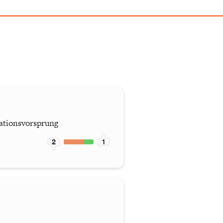
mationsvorsprung
2
1