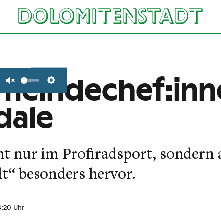
emeindechef:inn
Unmute
Settings
dale
cht nur im Profiradsport, sondern 
lt“ besonders hervor.
4:20 Uhr