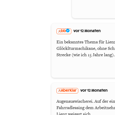
bb
vor 12 Monaten
Ein bekanntes Thema für Lienz 
Glöcklturmschikane, ohne Schie
Strecke (wie ich 15 Jahre lang).
AberKlar
vor 12 Monaten
Augenauswischerei. Auf der ei
Fahrradleasing dem Arbeitnehme
Lienz weigert sich.