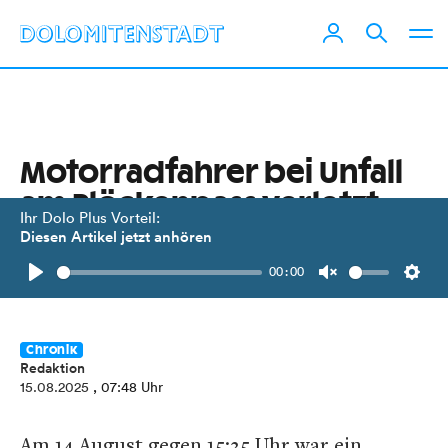
Motorradfahrer bei Unfall
am Plöckenpass verletzt
Ihr Dolo Plus Vorteil:
Diesen Artikel jetzt anhören
Riskantes Überholmanöver führte zu
00:00
einer Kollision mit einem Pkw.
Play
Unmute
Setti
Chronik
Redaktion
15.08.2025
, 07:48 Uhr
Am 14.August gegen 15:25 Uhr war ein