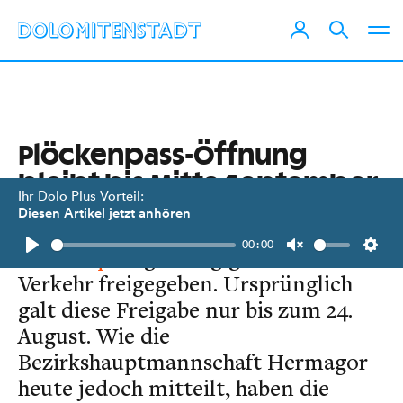
Plöckenpass-Öffnung
bleibt bis Mitte September
Ihr Dolo Plus Vorteil:
Diesen Artikel jetzt anhören
Seit dem 8. August ist der
00:00
Plöckenpass
ganztägig für den
Play
Unmute
Setti
Verkehr freigegeben. Ursprünglich
galt diese Freigabe nur bis zum 24.
August. Wie die
Bezirkshauptmannschaft Hermagor
heute jedoch mitteilt, haben die