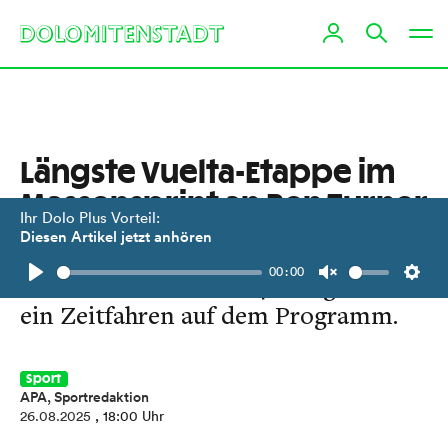
Längste Vuelta-Etappe im
Massensprint an Ben Turner
Ihr Dolo Plus Vorteil:
Diesen Artikel jetzt anhören
Felix Gall aktuell mit 16 Sekunden
00:00
Rückstand auf Platz 24. Morgen steht
Play
Unmute
Setti
ein Zeitfahren auf dem Programm.
Sport
APA, Sportredaktion
26.08.2025
, 18:00 Uhr