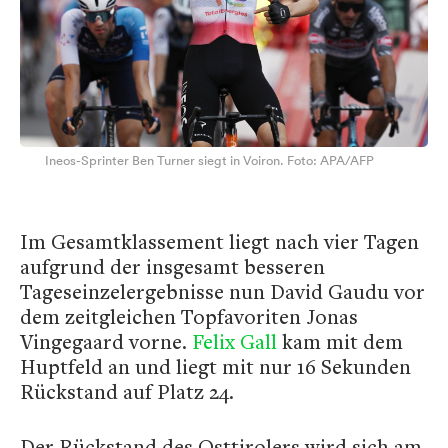
Ineos-Sprinter Ben Turner siegt in Voiron. Foto: APA/AFP
Im Gesamtklassement liegt nach vier Tagen
aufgrund der insgesamt besseren
Tageseinzelergebnisse nun David Gaudu vor
dem zeitgleichen Topfavoriten Jonas
Vingegaard vorne.
Felix Gall
kam mit dem
Huptfeld an und liegt mit nur 16 Sekunden
Rückstand auf Platz 24.
Der Rückstand des Osttirolers wird sich am