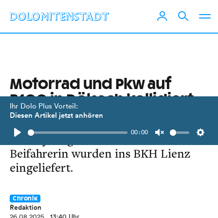
Motorrad und Pkw auf
B100 in Dölsach kollidiert
Ihr Dolo Plus Vorteil:
Diesen Artikel jetzt anhören
Beide Lenkerinnen sowie die
00:00
siebenjährige Tochter und
Play
Unmute
Setti
Beifahrerin wurden ins BKH Lienz
eingeliefert.
Chronik
Redaktion
26.08.2025
, 13:40 Uhr