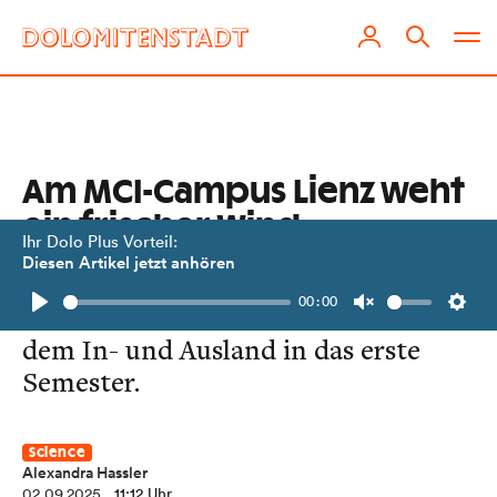
Am MCI-Campus Lienz weht
ein frischer Wind
Ihr Dolo Plus Vorteil:
Diesen Artikel jetzt anhören
Gut organisiert startet die
00:00
Hochschule mit 20 Studierenden aus
Play
Unmute
Setti
dem In- und Ausland in das erste
Semester.
Science
Alexandra Hassler
02.09.2025
, 11:12 Uhr