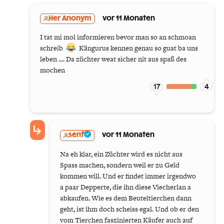
Her Anonym
vor 11 Monaten
I tat mi mol informieren bevor man so an schmoan
schreib
Kängurus kennen genau so guat ba uns
leben .... Da züchter weat sicher nit aus spaß des
mochen
17
4
senf
vor 11 Monaten
Na eh klar, ein Züchter wird es nicht aus
Spass machen, sondern weil er zu Geld
kommen will. Und er findet immer irgendwo
a paar Depperte, die ihn diese Viecherlan a
abkaufen. Wie es dem Beuteltierchen dann
geht, ist ihm doch scheiss egal. Und ob er den
vom Tierchen faszinierten Käufer auch auf