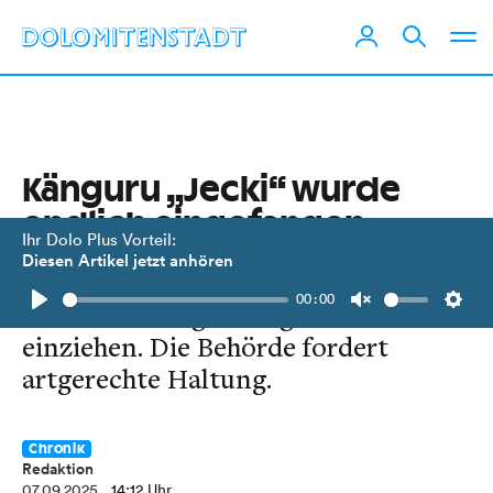
Känguru „Jecki“ wurde
endlich eingefangen
Ihr Dolo Plus Vorteil:
Diesen Artikel jetzt anhören
Das Wallaby wird vorerst nicht mehr
00:00
beim Gaimberger Bürgermeister
Play
Unmute
Setti
einziehen. Die Behörde fordert
artgerechte Haltung.
Chronik
Redaktion
07.09.2025
, 14:12 Uhr