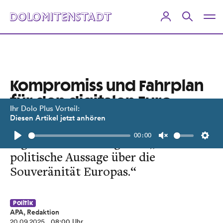
Kompromiss und Fahrplan
für den digitalen Euro
Ihr Dolo Plus Vorteil:
Diesen Artikel jetzt anhören
Bargeld soll nicht ersetzt, sondern
00:00
ergänzt werden. Lagarde: „Eine
Play
Unmute
Setti
politische Aussage über die
Souveränität Europas.“
Politik
APA, Redaktion
20.09.2025
, 08:00 Uhr