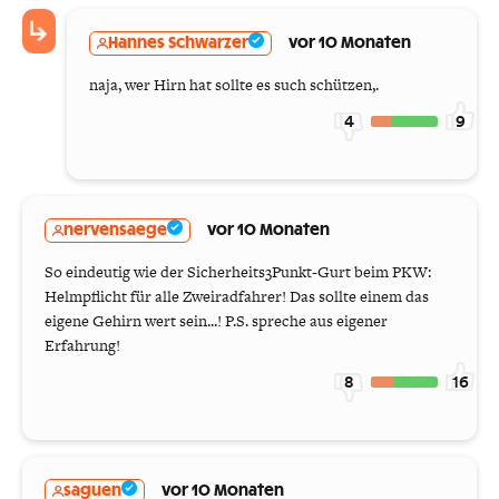
Hannes Schwarzer
vor 10 Monaten
naja, wer Hirn hat sollte es such schützen,.
4
9
nervensaege
vor 10 Monaten
So eindeutig wie der Sicherheits3Punkt-Gurt beim PKW:
Helmpflicht für alle Zweiradfahrer! Das sollte einem das
eigene Gehirn wert sein...! P.S. spreche aus eigener
Erfahrung!
8
16
saguen
vor 10 Monaten