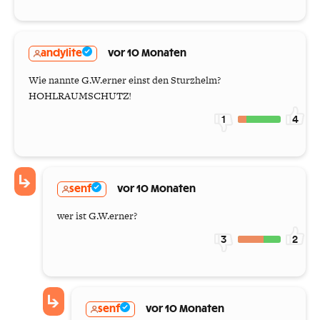
andylite
vor 10 Monaten
Wie nannte G.W.erner einst den Sturzhelm?
HOHLRAUMSCHUTZ!
1
4
senf
vor 10 Monaten
wer ist G.W.erner?
3
2
senf
vor 10 Monaten