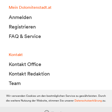
Mein Dolomitenstadt.at
Anmelden
Registrieren
FAQ & Service
Kontakt
Kontakt Office
Kontakt Redaktion
Team
Wir verwenden Cookies um den bestmöglichen Service zu gewährleisten. Durch
die weitere Nutzung der Website, stimmen Sie unserer
Datenschutzerklärung
zu.
© 2010-2026 Dolomitenstadt.at
Dolomitenstadt Media KG, Dolomitenstraße 1 / 7. Stock, 9900 Lienz,
Tel.:
04852 700500