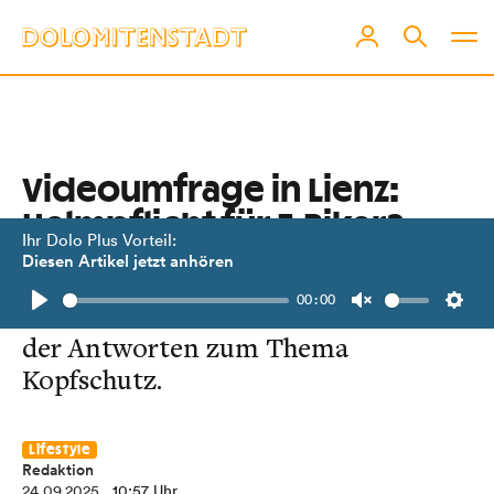
Videoumfrage in Lienz:
Helmpflicht für E-Biker?
Ihr Dolo Plus Vorteil:
Diesen Artikel jetzt anhören
„Wenn schon, dann gleich für alle
00:00
Radfahrer!“ Das ist der Grundtenor
Play
Unmute
Setti
der Antworten zum Thema
Kopfschutz.
Lifestyle
Redaktion
24.09.2025
, 10:57 Uhr