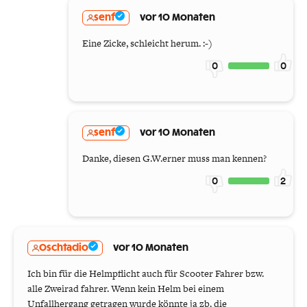
senf
vor 10 Monaten
Eine Zicke, schleicht herum. :-)
0
0
senf
vor 10 Monaten
Danke, diesen G.W.erner muss man kennen?
0
2
Oschtadio
vor 10 Monaten
Ich bin für die Helmpflicht auch für Scooter Fahrer bzw.
alle Zweirad fahrer. Wenn kein Helm bei einem
Unfallhergang getragen wurde könnte ja zb. die