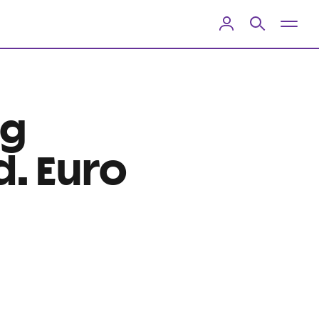
ng
d. Euro