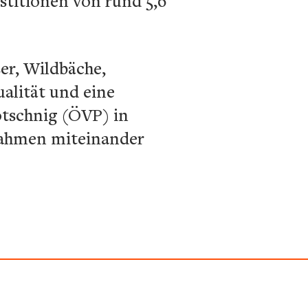
stitionen von rund 5,6
er, Wildbäche,
ualität und eine
tschnig (ÖVP) in
nahmen miteinander