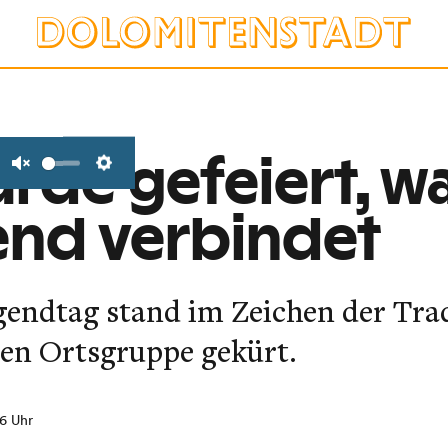
urde gefeiert, w
Unmute
Settings
end verbindet
gendtag stand im Zeichen der Tra
ten Ortsgruppe gekürt.
56 Uhr