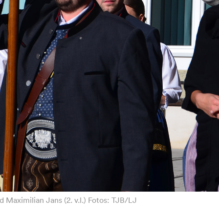
 Maximilian Jans (2. v.l.) Fotos: TJB/LJ