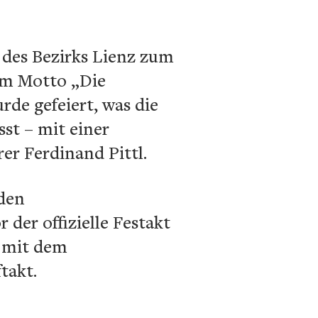
 des Bezirks Lienz zum
em Motto „Die
de gefeiert, was die
st – mit einer
rer Ferdinand Pittl.
den
der offizielle Festakt
n mit dem
takt.