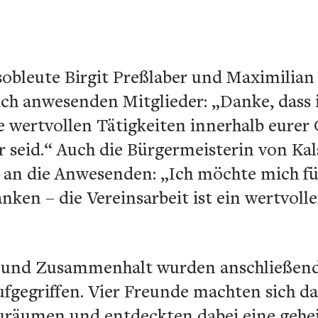
obleute Birgit Preßlaber und Maximilian 
eich anwesenden Mitglieder: „Danke, dass 
ie wertvollen Tätigkeiten innerhalb eure
er seid.“ Auch die Bürgermeisterin von Kals
an die Anwesenden: „Ich möchte mich für
ken – die Vereinsarbeit ist ein wertvolle
 und Zusammenhalt wurden anschließend
fgegriffen. Vier Freunde machten sich d
räumen und entdeckten dabei eine gehe