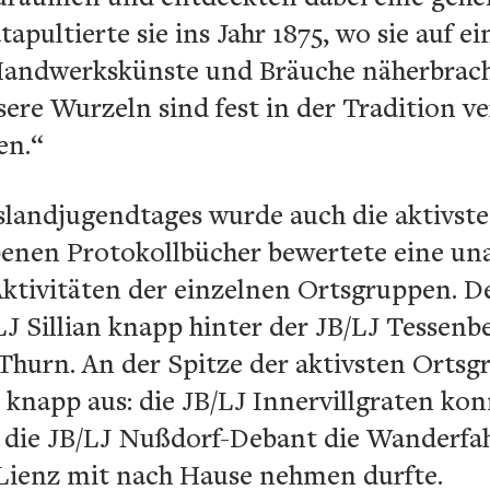
tapultierte sie ins Jahr 1875, wo sie auf 
 Handwerkskünste und Bräuche näherbrach
sere Wurzeln sind fest in der Tradition v
en.“
landjugendtages wurde auch die aktivste
enen Protokollbücher bewertete eine una
ktivitäten der einzelnen Ortsgruppen. De
LJ Sillian knapp hinter der JB/LJ Tessenb
 Thurn. An der Spitze der aktivsten Ortsgr
knapp aus: die JB/LJ Innervillgraten kon
 die JB/LJ Nußdorf-Debant die Wanderfah
Lienz mit nach Hause nehmen durfte.