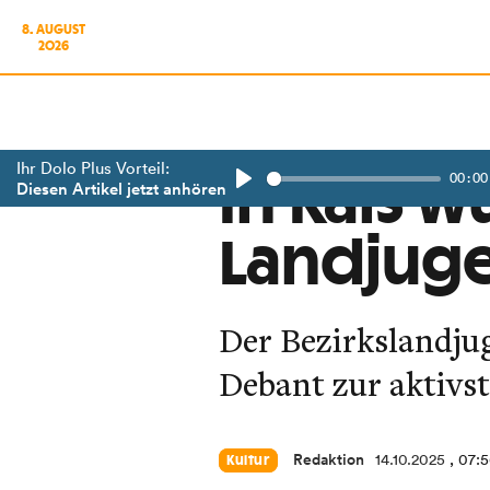
8. AUGUST
2026
Ihr Dolo Plus Vorteil:
00:00
In Kals w
Diesen Artikel jetzt anhören
Play
Landjug
Der Bezirkslandju
Debant zur aktivs
Redaktion
14.10.2025
, 07:
Kultur