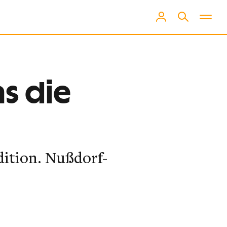
as die
dition. Nußdorf-