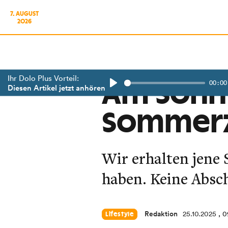
7. AUGUST
2026
Ihr Dolo Plus Vorteil:
00:00
Am Sonnt
Diesen Artikel jetzt anhören
Play
Sommerz
Wir erhalten jene
haben. Keine Absch
Redaktion
25.10.2025
, 0
Lifestyle