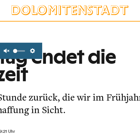
ag endet die
Unmute
Settings
eit
 Stunde zurück, die wir im Frühja
affung in Sicht.
9:21 Uhr