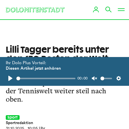
Lilli Tagger bereits unter
den 170 Besten der Welt
Ihr Dolo Plus Vorteil:
Diesen Artikel jetzt anhören
Mit dem Einzug ins Jiujiang-
00:00
Halbfinale sprintet die Lienzerin in
Play
Unmute
Setti
der Tenniswelt weiter steil nach
oben.
Sport
Sportredaktion
31.10.2025
, 10:05 Uhr