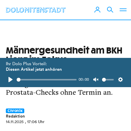
Männergesundheit am BKH
Lienz im Fokus
Ihr Dolo Plus Vorteil:
Diesen Artikel jetzt anhören
Im Rahmen der „Langen Nacht der
00:00
Urologie“ bot das Krankenhaus
Play
Unmute
Setti
Prostata-Checks ohne Termin an.
Chronik
Redaktion
14.11.2025
, 17:06 Uhr