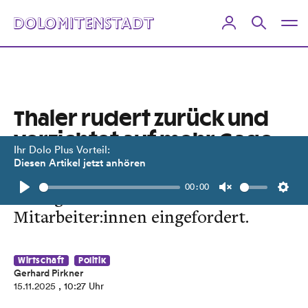
Thaler rudert zurück und
verzichtet auf mehr Gage
Ihr Dolo Plus Vorteil:
Diesen Artikel jetzt anhören
„Es ist der falsche Zeitpunkt“.
00:00
Genügsamkeit wird nun auch bei den
Play
Unmute
Setti
Mitarbeiter:innen eingefordert.
Wirtschaft
Politik
Gerhard Pirkner
15.11.2025
, 10:27 Uhr