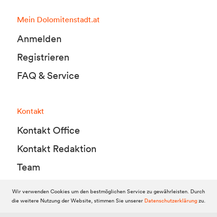
Mein Dolomitenstadt.at
Anmelden
Registrieren
FAQ & Service
Kontakt
Kontakt Office
Kontakt Redaktion
Team
Wir verwenden Cookies um den bestmöglichen Service zu gewährleisten. Durch
die weitere Nutzung der Website, stimmen Sie unserer
Datenschutzerklärung
zu.
© 2010-2026 Dolomitenstadt.at
Dolomitenstadt Media KG, Dolomitenstraße 1 / 7. Stock, 9900 Lienz,