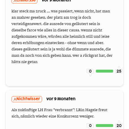
chiller336
vor 9 Monaten
klar steck ma zruck .... was passiert, wenn nicht, hat man
an mahrer gesehen. der platz am trog is doch
verteidigenswert. die ausrede von geläutert sein is
dieselbe farce wie alles in dieser causa. wenns nicht
aufgekommen wäre, würden alle heimlich still und leise
deren erhöhungen einstecken - ohne wenn und aber.
dieses geläutert sein is ja wohl die dümmste ausrede, die
man da noch von sich geben kann. wer a rückgrat hat, der
hätts nie getan
0
25
Nichtwisser
vor 9 Monaten
Als zukünftige LH Frau "verbrannt"! LRin Hagele freut
sich, nämlich wieder eine Konkurrenz weniger.
0
20