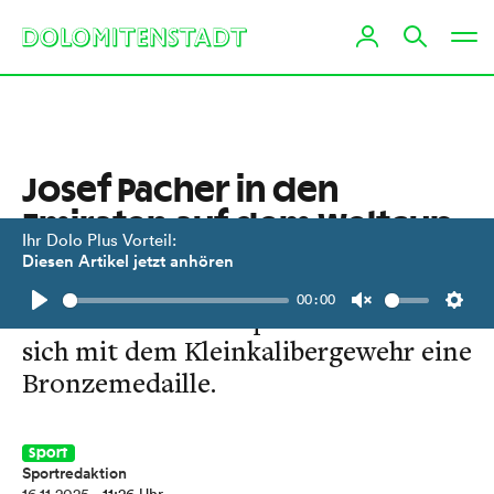
Josef Pacher in den
Emiraten auf dem Weltcup-
Ihr Dolo Plus Vorteil:
Podium
Diesen Artikel jetzt anhören
00:00
Der Lavanter Parasportler schoss
Play
Unmute
Setti
sich mit dem Kleinkalibergewehr eine
Bronzemedaille.
Sport
Sportredaktion