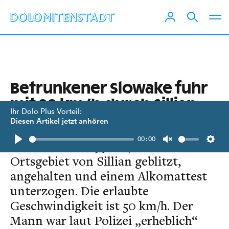
Betrunkener Slowake fuhr
mit 99 km/h durch Sillian
Ihr Dolo Plus Vorteil:
Diesen Artikel jetzt anhören
Ein 56-jähriger Slowake wurde am 17.
00:00
November mit 99 km/h im
Play
Unmute
Setti
Ortsgebiet von Sillian geblitzt,
angehalten und einem Alkomattest
unterzogen. Die erlaubte
Geschwindigkeit ist 50 km/h. Der
Mann war laut Polizei „erheblich“